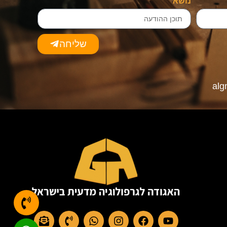
נושא
שליחה
al