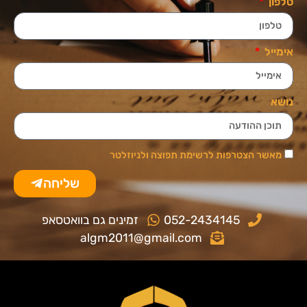
טלפון
אימייל
נושא
מאשר הצטרפות לרשימת תפוצה ולניוזלטר
שליחה
052-2434145
זמינים גם בוואטסאפ
algm2011@gmail.com