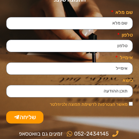
שם מלא
טלפון
אימייל
נושא
מאשר הצטרפות לרשימת תפוצה ולניוזלטר
שליחה
052-2434145
זמינים גם בוואטסאפ