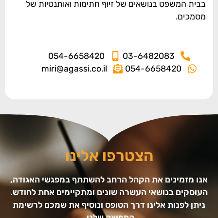
בבית המשפט בנושאים של זיוף חתימות ואותנטיות של
מסמכים.
054-6658420
03-6482083
miri@agassi.co.il
054-6658420
הצטרפו אלינו
אנו מזמינים את הקהל הרחב להשתתף במפגשי האגודה,
העוסקים בנושאי העשרה שונים ומתקיימים אחת לחודש.
ניתן לפנות אלינו דרך הטופס ונוסיף את שמכם לרשימת
התפוצה שלנו.