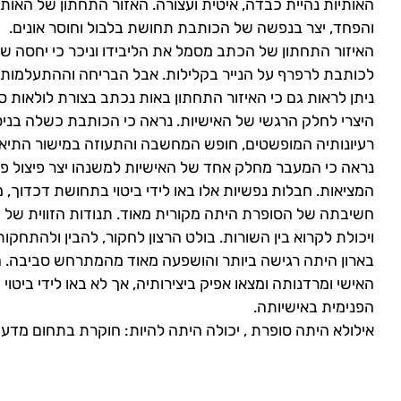
האותיות נהיית כבדה, איטית ועצורה. האזור התחתון של האות (
והפחד, יצר בנפשה של הכותבת תחושת בלבול וחוסר אונים.
האיזור התחתון של הכתב מסמל את הליבידו וניכר כי יחסה של
לכותבת לרפרף על הנייר בקלילות. אבל הבריחה וההתעלמות 
ניתן לראות גם כי האיזור התחתון באות נכתב בצורת לולאות ס
היצרי לחלק הרגשי של האישיות. נראה כי הכותבת כשלה בניסי
רעיונותיה המופשטים, חופש המחשבה והתעוזה במישור התיאו
נראה כי המעבר מחלק אחד של האישיות למשנהו יצר פיצול פ
המציאות. חבלות נפשיות אלו באו לידי ביטוי בתחושת דכדוך, מו
חשיבתה של הסופרת היתה מקורית מאוד. תנודות הזווית של ה
ויכולת לקרוא בין השורות. בולט הרצון לחקור, להבין ולהתח
בארון היתה רגישה ביותר והושפעה מאוד מהמתרחש סביבה. ה
האישי ומרדנותה ומצאו אפיק ביצירותיה, אך לא באו לידי ביט
הפנימית באישיותה.
אילולא היתה סופרת , יכולה היתה להיות: חוקרת בתחום מדע