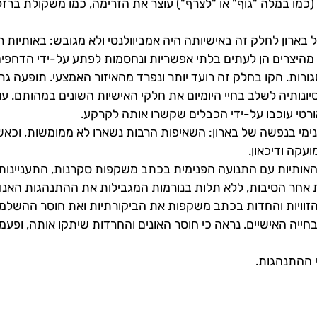
כמו במלה "גוף" או "לצרף") עוצר את הזרימה, כמו משקולת ברזל. 
 בארון לחלק זה באישיותה היה אמביוולנטי ולא מגובש: באותיות 
מהיצרים הן לעתים בלתי אפשריות ונחסמות לפתע על-ידי הדחפי
גורות. הקו בחלק זה רועד יותר ונפרד מהאיזור האמצעי. תופעה גר
ונותיה לשלב בחיי היומיום את חלקי האישיות השונים במהותם. ע
רטי עוכבו על-ידי הכבלים שקשרו אותה לקרקע.
נימי בנפשה של בארון: השאיפות הרבות נשארו לא ממומשות, וכ
עקה ודיכאון.
אותיות עם התנועה הפנימית בכתב משקפות סקרנות, התעניינות 
קות אחר הסיבות, ללא תלות בנורמות המגבילות את ההתנהגות האנו
זוויות והחדות בכתב משקפות את הביקורתיות ואת חוסר ההשלמה
וי בחייה האישיים. נראה כי חוסר האונים והחרדות שיתקו אותה, 
י ההתנהגות.