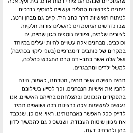
שהמוכרים שבהם הם ציורי דמות אדם, בית ועץ. אלה
ניתנים לפרשנות סמלית ועשויים להוסיף נדבכים
לניתוח האישיות דרך כתב היד. קיים גם מבחן ורטג,
שבו נדרשים המועמדים להשלים צורות חלקיות
לציורים שלמים, וציורים נוספים כגון שמיים, ים
וכוכבים. מבחנים אלה עשויים להיות יעילים במיוחד
במקרים של כותבים דיסגרפיים (בעלי ליקוי בכתיבה)
ושל אלה אשר כתב-ידם טרם התגבש כהלכה,
למשל ילדים ומתבגרים.
תהיה השיטה אשר תהיה, מטרתנו, כאמור, הינה
להבין את אישיות הנבחנים, וכך לסייע בשילובם
בתפקידים הנכונים ובהצלחתם בחייהם האישיים. אנו
ניגשים למשימות אלה ברצינות רבה ושואפים תמיד
לדייק ככל האפשר באבחנותינו. ראוי, אם כן, שנכבד
את מגוון שיטות העבודה, ושנשכיל גם להמשיך לדון
בהן ולהרחיב דעת.