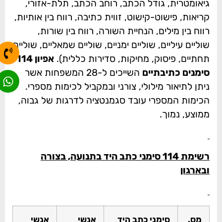
גיאומטרית, גודל הכתב, רוחב הכתב, תלת-אזורי,
קריאות, פישוט-קישוט, זווית כתיבה, רווח בין אותיות,
רווח בין מילים, הנחיית השורה, רווח בין שורות,
שוליים עיליים, שוליים ימניים, שוליים שמאליים, שוליים
תחתיים, פיסוק, מחיקות, סדירות כללית).
אפיון 114
סימנים כתיבתיים
השייכים ל-28 המשפחות אשר
ניתן לתיאור מילולי, צורני ובמקביל לכימות מספרי.
הכימות המספרי עובד סגמנטציה לדרגות של גבוה,
ממוצע, נמוך.
רשימת 114 סימני כתב היד בתנועה, בצורה
ובארגון
מס.
סימני כתב היד
אנשי
אנשי