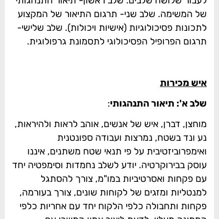
לעבור שלושה שלבים. שלב ראשון- תיאור התנהגותי
של המשימה. שלב שני- תרגום התיאור של המקצוע
לתכונות פסיכולוגיות (אישיות ויכולות). שלב שלישי-
תרגום הפרופיל הפסיכולוגי לתסמונת גרפולוגית.
איש מכירות
שלב א': תיאור התנהגותי
:
מוחצן, דברן, איש של אנשים, אוהב לראות ולהיראות,
נע ונד בשטח, נמרצות ועבודה ספונטנית
ואימפרוביזטיבית על פי תנאי שטח משתנים, איננו
עוסק בבירוקרטיה. יודע לשלב נחמדות וסימפטיה יחד
עם פקחות ואסרטיביות במו"מ, צורך להסתגל
למנטליות ומזגים של לקוחות שונים, צורך בעורמה,
פקחות ותחבולה כלפי הלקוח יחד עם אחריות כלפי