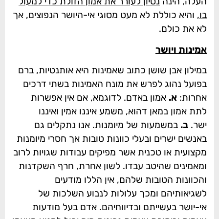
העלה, הינה
נסיון לעורר את אמון הזולת כדי למעול
בו,
והיא כוללת לא מעט מסוגי אי-היושר הנפוצים, אך
לא את כולם.
אמינות ויושר
במילון אבן שושן כתוב שאמינות היא אותנטיות, ברם
בפועל נהוג לפרש את מונח האמינות בשתי דרכים
אחרות:
א.
אמון באדם. לדוגמא, אם אין אפשרות
לתת אמון במאן דהוא, משמע איננו אמין ואיננו
ישר.
ב.
במשמעות של מיומנות. אנו נתקלים גם
באנשים ישרים ובעלי כוונות טובות אך חסרי מיומנות
מקצועית או טכנית אשר מפיקים עבודות שגויות לרוב
ומאמינים שהיטב עבדו. לשון אחרת, חרף השקדנות
והכוונות הטובות שלהם, אין הללו מודעים
לשגיאותיהם ומכך עלולות לנבוע השלכות של
אי-יושר בעשייתם ובדיווחיהם. אדם בעל מודעות