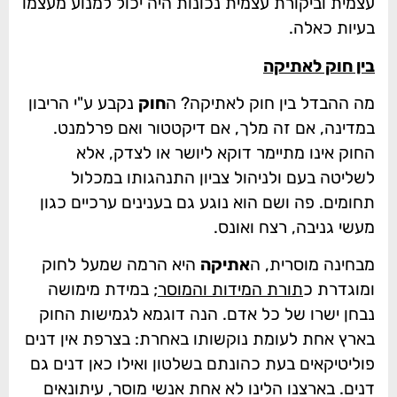
עצמית וביקורת עצמית נכונות היה יכול למנוע מעצמו
בעיות כאלה.
בין חוק לאתיקה
מה ההבדל בין חוק לאתיקה? ה
חוק
נקבע ע"י הריבון
במדינה, אם זה מלך, אם דיקטטור ואם פרלמנט.
החוק אינו מתיימר דוקא ליושר או לצדק, אלא
לשליטה בעם ולניהול צביון התנהגותו במכלול
תחומים. פה ושם הוא נוגע גם בענינים ערכיים כגון
מעשי גניבה, רצח ואונס.
מבחינה מוסרית, ה
אתיקה
היא הרמה שמעל לחוק
ומוגדרת כ
תורת המידות והמוסר
; במידת מימושה
נבחן ישרו של כל אדם. הנה דוגמא לגמישות החוק
בארץ אחת לעומת נוקשותו באחרת: בצרפת אין דנים
פוליטיקאים בעת כהונתם בשלטון ואילו כאן דנים גם
דנים. בארצנו הלינו לא אחת אנשי מוסר, עיתונאים