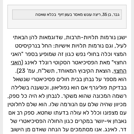
גבר, בן 35, ריצה עונש מאסר בעוון זיוף בכלא שאטה
ישנן נורמות תלויות-תרבות, שדוגמאות להן הבאתי
לעיל, וגם נורמות תלויות אישיות: החל בנרקיסיסט
המצוי וכלה בחולי נפש כגון זה שמופיע בספר "האני
החצוי" מאת הפסיכיאטר הסקוטי רונלד לאינג (
האני
החצוי
, הוצאת הקיבוץ המאוחד, תשל"ח, עמ' 23).
הוא מספר על נבחן בבית חולים פסיכיאטרי שנשאל
בבדיקת פוליגרף אם הוא נפוליאון, וכשענה בשלילה
רשמה המכונה שהוא משקר. לנבחן לא היה כל ספק,
מכיוון שהיה שלם עם הנורמה שלו. הוא שלם לחלוטין
עם מצפונו וכלל לא עולה בדעתו שחטא. ספק רב אם
נאבחן אי-יושר במקרים כגון החולה הפסיכיאטרי של
דר. לאינג. אנו מסתמכים על הנחה שאדם מן הישוב