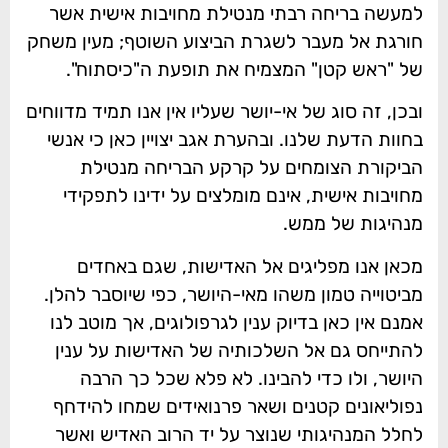
למעשה בריחה רבתי מנטילת מחויבות אישית אשר
חורגת אל מעבר לשגרת הביצוע השוטף; מעין משחק
של "ראש קטן" המצמיח את תופעת ה"כיסתוח".
ובכן, זה סוג של אי-יושר שעליו אין אנו תמיד מדווחים
בחוות הדעת שלנו. ובהערת אגב יצויין כאן כי אנשי
הביקורת הצומחים על קרקע הבריחה מנטילת
מחויבות אישית, אינם מומלצים על ידינו לתפקידי
מנהיגות של ממש.
מכאן אנו מפליגים אל האדישות, שגם באחדים
מביטוייה טמון משהו מאי-היושר, כפי שיוסבר להלן.
אמנם אין כאן בדיוק ענין לגרפולוגים, אך מוטב לנו
להתייחס גם אל השלכותיה של האדישות על ענין
היושר, ולו כדי להבינו. לא פלא שכל כך הרבה
נפוליאונים קטנים ושאר פרנואידים שמחו להידחף
לחלל המנהיגותי שנוצר על יד הרוב האדיש ואשר