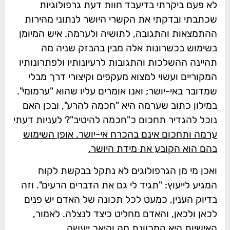
לא פעם ביקרתי בדיעבד חוות דעת גרפולוגיות
שכתבתי ובדקתי את הקשרי היושר לנתוני מהירות
ההתמצאות והתגובה, לתושיה ולערמה. איש המיומן
בשימוש בכשרונות אלה מבין בהבזק שניה מה
תהיינה ההשלכות והתגובות לרעיונותיו ולפתרונותיו
המקוריים ועשוי למצוא מעקפים וקיצורי דרך מבלי
שמדובר באי-יושר; ואנו אומרים עליו שהוא "ערמומי".
במילון כתוב שערמה היא "חכמה להרע", ובכן האם
נוכל להגדיר תחכום כ"חכמה להיטיב"?
לעניות דעתי
ערמה ותחכום אינם בהכרח אי-יושר. אופן השימוש
בהם הוא הקובע את מידת היושר.
ואכן מי מן הגרפולוגים לא נתקל בבקשת לקוח
המגיע לייעוץ: "תגיד לי גם את הדברים הרעים". וזה
בדיוק הענין, כמעט לכל תכונה של האדם יש פנים
לכאן ולכאן, והאדם מחליט כיצד לנצלה. לאמור,
האישיות היא המכוונת מה והיאך ייעשה