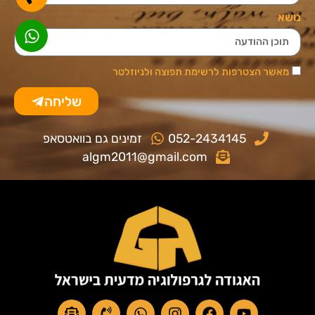
נושא
מאשר הצטרפות לרשימת תפוצה ולניוזלטר
שליחה
052-2434145
זמינים גם בוואטסאפ
algm2011@gmail.com