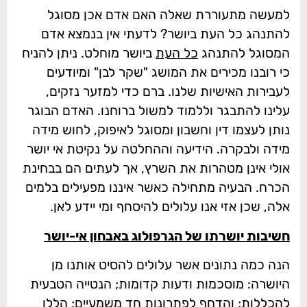
למעשה מתעוררת שאלה האם אדם אכן מסוגל
להתנהג כל העת ביושר? לדעתי אין בנמצא אדם
המסוגל להתנהג
כל העת
ביושר מוחלט. ניתן להניח
כי רובנו מכירים את המושג "שקר לבן" ומיודעים
לעבירות האישיות שלנו. ברם כדי למזער נזקים,
עלינו להתבגר וללמוד למשול ברוחנו. האדם הבוגר
נותן לעצמו דין וחשבון ומסוגל לאיפוק, לחוש מידה
מידה ולבקרה. הידיעה וההחלטה על נקיטת אי יושר
אולי אינן מטהרות את השרץ, אך לעתים הם בבחינת
הכרח. הבעיה מתחילה כאשר איננו מפעילים בלמים
אלה, שכן אזי אנו עלולים להיסחף ומי יידע לאן.
חשיבות יושרתו של הגרפולוג באבחון אי-יושר
הנה כמה נתונים אשר עלולים להסיט אותנו מן
היושרה: מוסכמות ודעות קדומות; הנטייה הטבעית
להכללות; והדחף לפתרונות חד משמעיים; הללו