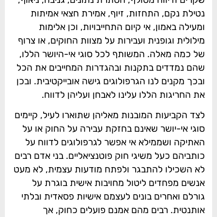
נטילת נקם, התחזות, זיוף, אמירת חצאי אמיתות
ומעילה באמון, אי קיום התחייבויות, וכן אלימות
מילולית וגופנית ועבירות על מצוות החוקים, או צרוף
של כמה מאלה. המשותף לכל סוגי אי-היושר הללו,
שהם נמדדים בתקנות ובהגדרות המחייבים את הכל
ובכך מקנים לנו הגרפולוגים גישה אובייקטיבית. ובכן
את החריגות הללו עלינו לאבחן ועליהן לדווח.
לצד הקביעות המובנות מאליהן שתוארו לעיל, קיימים
סוגי אי-יושר שאינם בחזקת עבירה על החוק או על
האתיקה ושממילא אי אפשר לגרפולוגים לדווח על
כותביהם כעל משיגי חוק פוטנציאליים. בני אדם רבים
לא השכילו להתבגר ולפתח מודעות עצמית, לא מעט
אנשים מפחדים ליטול מחויבות אישית בוגרת על
גורלם ואחרים בונים לעצמם אישיות פסאדית ובלתי
אותנטית. רבים מהם אמנם פועלים כחוק, אך