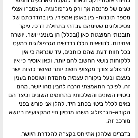
בהיותי אוטודידקט ולאחר למעלה מארבעים וחמש
שנים של פרנסה אך ורק מגרפולוגיה, הצטברו אצלי
מספר תובנות- בין באופן אמפירי, בין בהדרכתם של
פסיכולוגים שעימהם עבדתי בתחילת דרכי. עיקר
תובנותי המוצגות כאן (ובכלל) הן בעניני יושר, יושרה
ואמינות. לנושאים הללו נדרשים הגרפולוגים כמעט
בכל חוות דעת שהם כותבים, עד שנראה כי אין
ללקוחות נושא החשוב להם יותר. וכאן אוסיף כי אין
לגרפולוג צורך מקצועי חשוב יותר מאשר להיות ישר
בעצמו ובעל ביקורת עצמית מתמדת ושוטפת בענין
זה. לפיכך התאמצתי הרבה להבין מהו יושר, מהם
ביטוייו השונים והשלכותיו בתחומים השונים וכיצד הם
באים לכלל ביטוי בכתב היד. להלן אני פורש בפני
הקורא-הגרפולוג משהו מנסיון חיי המקצועיים בנושא
מורכב זה.
בדברים שלהלן אתייחס בקצרה להגדרת היושר,