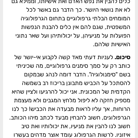
כלים להבין את נפש האדם ואת אישיותו, וממילא גם
לא את נושאי היושר. כך הדבר גם באשר לכל
המומחים הבלתי גרפולוגיים בתחום הגרפולוגיה
המשפטית, שגם להם אין כלים להבנת הנפשות
הפועלות על מניעיהן, על יכולותיהן ועל שאר נתוני
האישיות שלהם.
סיכום.
לעניות דעתי מאד קשה לקבוע אי-יושר של
כותב רק על סמך סימנים גרפולוגיים, מה שכיניתי
בשם "סימנולוגיה". הדבר דומה לנהג שבמקום
להסתכל על הכביש מתבונן בריכוז רב בשמשה
הקדמית של המכונית. אני יכול להרגיעו ולציין שהיא
מספיק חזקה לא ליפול מלחץ המגבים ולא מעצמת
הרוחות, אך עליו לראות מבעדה את הכביש! כך לנו
הגרפולוגים, חשוב להבחין מבעד לכתב מיהו הכותב.
חשוב לנו להבין את מניעיו, את יכולותיו ואת טיב
איזוניו. לרשות הגרפולוג עומד אוצר מדהים בעשרו