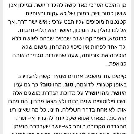
מן ההיבט הערכי מאד קשה להגדיר יושר. במילון אבן
שושן כתוב ישר, במובן של לא עקום ובאותיות
קטנטנות מוסיפים עליו הבט ערכי :
איש ישר דרך.
אך
אל לנו להלין על המילון, היושר הוא תלוי-תרבות.
לדוגמא, באפריקה ישנם שבטים שבהם לאישה ללא
ילד אחד לפחות אין סיכוי להתחתן, משום שלא
הוכיחה את פוריותה, שעה שהיהדות מגדירה אותה
כנואפת…
קיימים עוד מושגים אחדים שמאד קשה להגדירם
באופן קטגורי. לדוגמה,
טוב
. מהו
טוב
? כך גם ענין
ה
יושר
. מהו
יושר
? על מדוכת הגדרת מושגים אלה
ישבו פילוסופים שנים רבות ולא מצאו פתרון. הם פתרו
אותן לא אחת בדרך השלילה, היינו, כל מה שאינו רע
הוא טוב. מצאתי אפוא שקל יותר להגדיר אי-יושר.
ההגדרה הקרובה ביותר לאי-יושר שעבדכם הנאמן