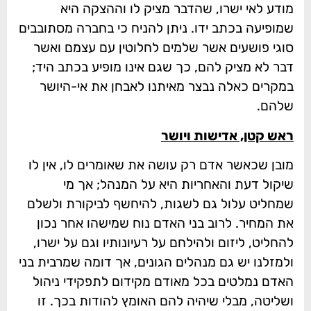
מודע לאי ישרו, שהדבר מציק לו וההצקה היא
שמופיעה בכתב ידו. ניתן להניח כי בחברה מסתובבים
סוגי פושעים אשר שלמים לחלוטין עם עצמם ואשר
דבר לא מציק להם, כך שגם אינו מופיע בכתב היד;
במקרים כאלה נבצר מאיתנו לאבחן את אי-היושר
שלהם.
ראש קטן, אדישות ויושר
מובן שכאשר אדם רק עושה את שאומרים לו, אין לו
שיקול דעת והאחריות היא על המנהל; אך מי
שמחליט עלול גם לשגות, להיחשף לביקורת ולשלם
את המחיר. לרוב בני האדם נוח שמישהו אחר נכון
להחליט, ליזום ולהילחם על רעיונותיו וגם על ישרו,
ולמזלנו יש גם מנהלים הגונים, אך דומה שמרבית בני
האדם נמלטים בכל מאודם מקידום לתפקידי ניהול
ושליטה, מבלי שיהיה להם האומץ להודות בכך. זו