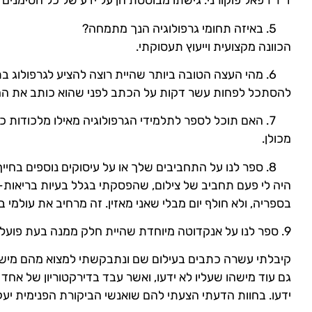
ד"ר רפאל פוקורני. גישתו מבוססת הן על ידע של כל הסימנים 
באיזה תחומי גרפולוגיה הנך מתמחה?
הכוונה מקצועית וייעוץ תעסוקתי.
מהי העצה הטובה ביותר שהיית רוצה להציע לגרפולוג ב
להסתכל לפחות עשר דקות על הכתב לפני שהוא כותב את המ
האם תוכל לספר לתלמידי הגרפולוגיה מאילו מלכודות 
מכולן.
ספר לנו על התחביבים שלך או על עיסוקים נוספים בחייך
היה לי פעם תחביב של צילום, שהפסקתי בגלל בעיות בריאות- ק
בספריה, ולא חולף יום מבלי שאני מאזין. זה מרחיב את עולמי ב
9. ספר לנו על אנקדוטה מיוחדת שהיית חלק ממנה בעת פועלך כגרפולוג?
קיבלתי עשרה כתבים בעילום שם ונתבקשתי למצוא מהם מישהו
גם עוד מישהו שעליו לא ידעו, ואשר עבד בדירקטוריון של אחד
ידעו. בחוות הדעתי הצעתי להם שואנשי הביקורת הפנימית יעק