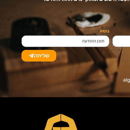
נושא
שליחה
al