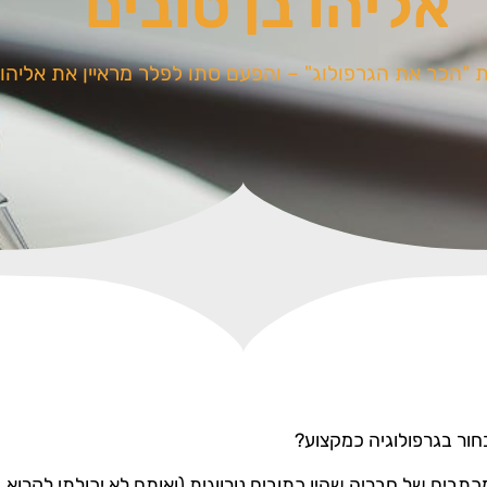
אליהו בן טובים
ת "הכר את הגרפולוג" – והפעם סתו לפלר מראיין את אליהו 
ראתה לי מכתבים של חבריה שהיו כתובים נורווגית (ואותם לא יכולתי לקרו