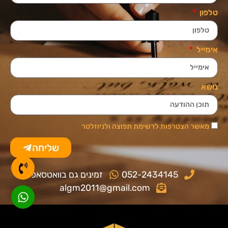
טלפון
אימייל
נושא
מאשר הצטרפות לרשימת תפוצה ולניוזלטר
שליחה
052-2434145
זמינים גם בוואטסאפ
algm2011@gmail.com