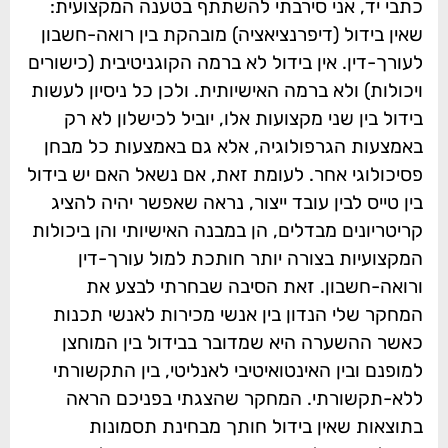
כתבי יד, אני סירבתי להשתתף בטענה המקצועית:
שאין בידול (דיפרנציאציה) מובהקת בין רואה-חשבון
לעורך-דין. אין בידול לא ברמה הקוגניטיבית (כישורים
ויכולות) ולא ברמה האישיותית. ולכן כל ניסיון לעשות
בידול בין שני מקצועות אלו, יוביל לכישלון לא רק
באמצעות הגרפולוגיה, אלא גם באמצעות כל מבחן
פסיכולוגי אחר. לעומת זאת, אם נשאל האם יש בידול
בין טייס לבין עובד ייצור, נראה שאפשר יהיה להציג
קריטריונים מבדלים, הן במבנה האישיותי והן ביכולות
המקצועיות בצורה יותר חותכת למול עורך-דין
ורואה-חשבון. זאת הסיבה שבחרתי לבצע את
המחקר שלי הנדון בין אנשי מכירות לאנשי תכנות
כאשר ההשערה היא שמדובר בבידול בין המוחצן
למופנם ובין האינטואיטיבי לאנליטי, בין התקשורתי
ללא-תקשורתי. המחקר שהצגתי בפניכם הראה
בתוצאות שאין בידול חותך מבחינת תסמונות