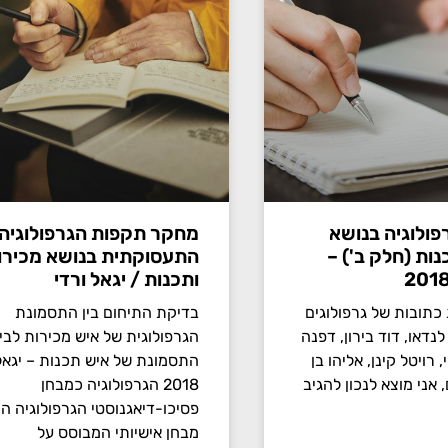
ולוגיה בנושא
מחקר תקפות הגרפולוגיה
נות (חלק ב') –
התעסוקתית בנושא מכירו
ותכנות / יגאל ורדי
כתובות של גרפולוגים
בדיקת התיחום בין התסמונת
לנדאו, דוד בירון, דפנה
הגרפולוגית של איש מכירות לבין
, רויטל קינן, אליהו בן
התסמונת של איש תכנות – יגאל 
 אני מוצא לנכון להגיב
2018 הגרפולוגיה כמבחן
פסיכו-דיאגנוסטי הגרפולוגיה הי
מבחן אישיותי המבוסס על