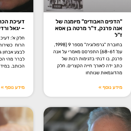
"הדפים האבודים" מיומנה של
דעיכת הכת
אנה פרנק, ד"ר מרטה בן אסא
– יגאל ורדי
ז"ל
חלק א': דעיכ
בחוברת "גרפולוגיה" מספר 9 (1998,
הרוח כשירות
עמ' 68-61) התפרסם מאמרי על אנה
לבצע אבחון גר
פרנק, בו דנתי בדגימות רבות של
כתב ידה לאורך חייה הקצרים. חלק
הכותב. במיד
מהדוגמאות שנותחו
מידע נוסף »
מידע נוסף »