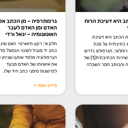
ב היא דעיכת הרוח
גרפותרפיה – מן הכתב אל
האדם ומן האדם לעבר
האוטונומיה – יגאל ורדי
ת הכתב היא דעיכת
חלק א': רקע תיאורטי האם שינו
 כתיבתית על מנת
כתב יד מוביל לשינוי הנפש? מד
פולוגי, הגרפולוג נדרש
הגרפולוגיה מלמד אותנו שניתן 
לברר מהי הכשירות הכתיבתית[1] של
את אישיותו של האדם מבעד
ה והכותב חסר השכלה
לפרשנות סימני כתב היד שלו.
מידע נוסף »