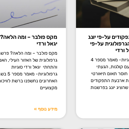
ודים על-פי יונג
מקס פולבר – ומה הלאה? 
רפולוגית על-פי
יגאל ורדי
 ורדי
מקס פולבר – ומה הלאה? פרשנ
סוגיות גרפולוגיות- מאמר מספר 4
גרפולוגית של האזור העילי, האמ
ם קולגות, הגעתי
והתחתי יגאל ורדי סוגיות
חוסר תאום תיאורטי
גרפולוגיות- מ
ת ארבעת התפקודים
האחרונים נחשפנו ברשת לוויכוח
 שהציג יונג בפרשנות
מקצועיים
מידע נוסף »