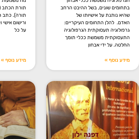
הגרפולוגיה משמשת ככלי אבחון
מה משמעות המ
בתחומים שונים, בשל ההיבט הרחב
תורת הכתב (ג
שהיא נותנת על אישיותו של
תורה). כתב ה
האדם. להלן התחומים העיקריים:
ורישום אישי ו
גרפולוגיה תעסוקתית הגרפולוגיה
על כל
התעסוקתית משמשת ככלי תומך
החלטה. על ידי אבחון
מידע נוסף »
מידע נוסף »