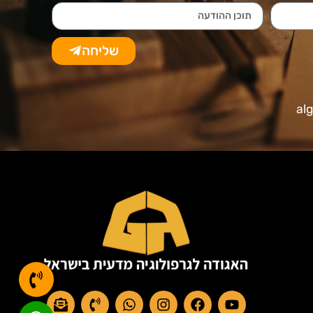
שליחה
al