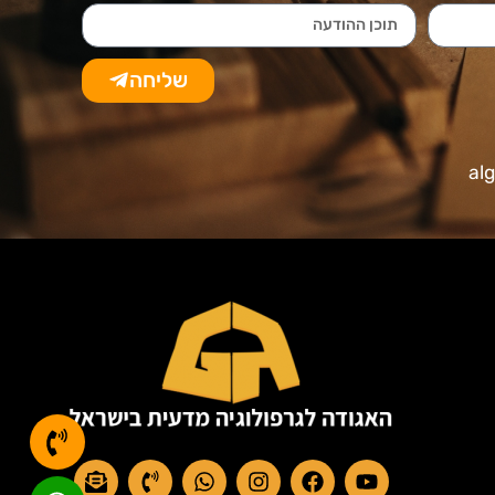
שליחה
al