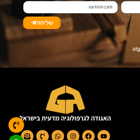
שליחה
al