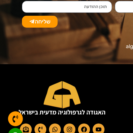
שליחה
al